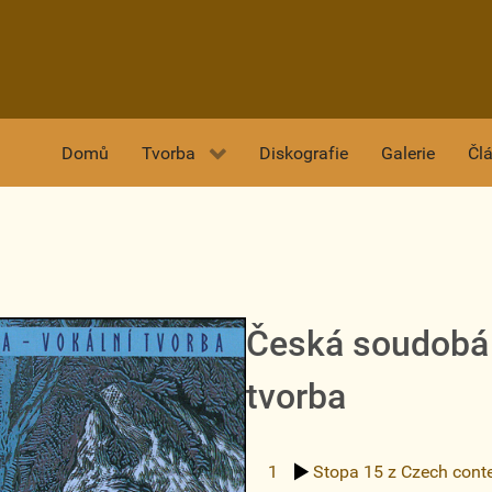
Domů
Tvorba
Diskografie
Galerie
Čl
Česká soudobá 
tvorba
1
Stopa 15
z Czech cont