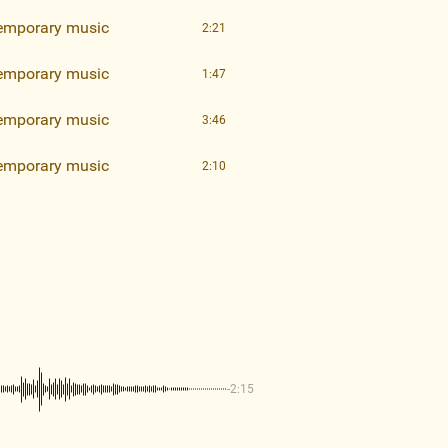
emporary music
2:21
emporary music
1:47
emporary music
3:46
emporary music
2:10
-2:15