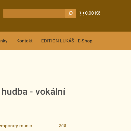
Hledat
0,00 Kč
ánky
Kontakt
EDITION LUKÁŠ | E-Shop
hudba - vokální
emporary music
2:15