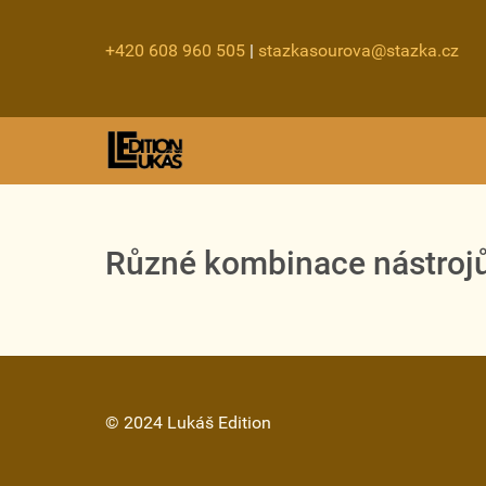
+420 608 960 505
|
stazkasourova@stazka.cz
Různé kombinace nástroj
© 2024 Lukáš Edition