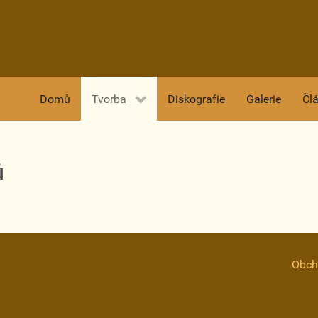
Domů
Tvorba
Diskografie
Galerie
Čl
ů
Obch