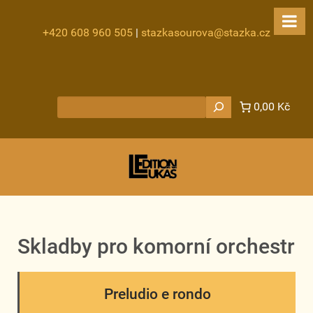
+420 608 960 505
|
stazkasourova@stazka.cz
Hledat
0,00 Kč
Skladby pro komorní orchestr
Preludio e rondo