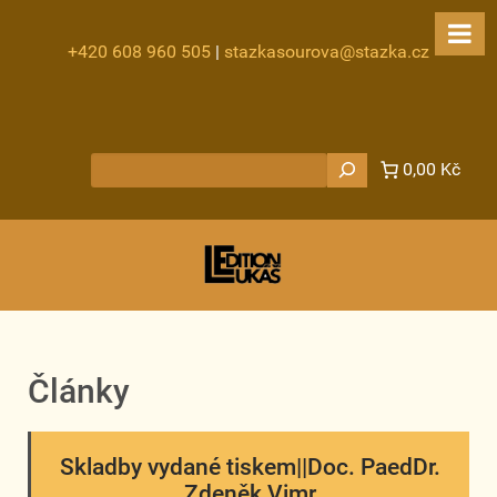
+420 608 960 505
|
stazkasourova@stazka.cz
Hledat
0,00 Kč
Články
Skladby vydané tiskem||Doc. PaedDr.
Zdeněk Vimr