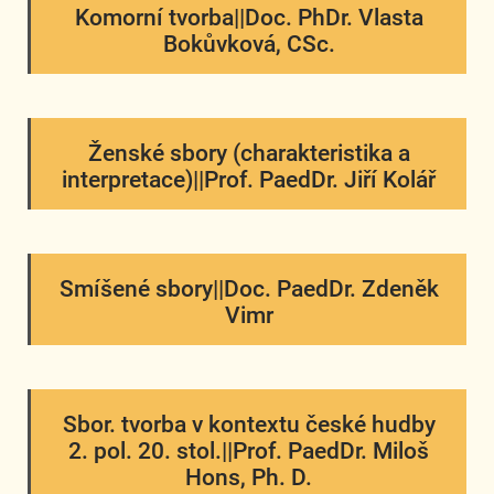
Komorní tvorba||Doc. PhDr. Vlasta
Bokůvková, CSc.
Ženské sbory (charakteristika a
interpretace)||Prof. PaedDr. Jiří Kolář
Smíšené sbory||Doc. PaedDr. Zdeněk
Vimr
Sbor. tvorba v kontextu české hudby
2. pol. 20. stol.||Prof. PaedDr. Miloš
Hons, Ph. D.