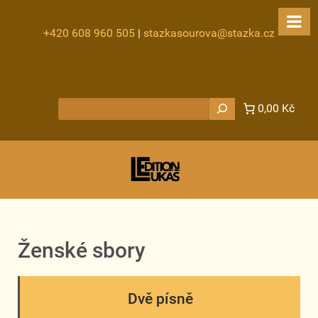
+420 608 960 505
|
stazkasourova@stazka.cz
Hledat
0,00 Kč
Ženské sbory
Dvě písně