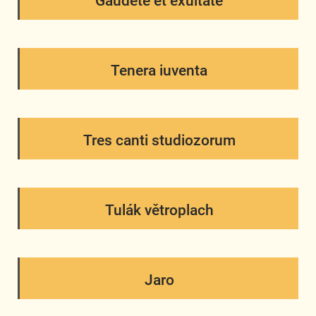
Gaudete et exultate
Tenera iuventa
Tres canti studiozorum
Tulák větroplach
Jaro