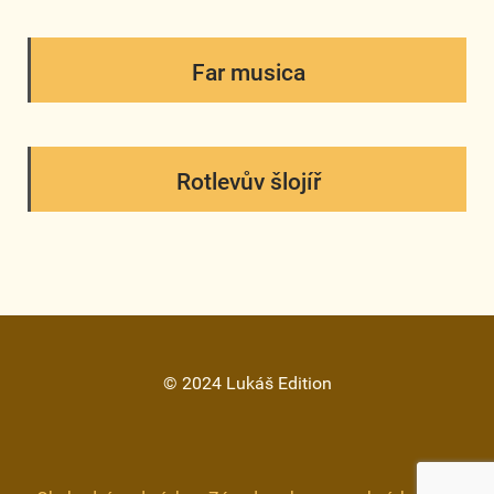
Far musica
Rotlevův šlojíř
© 2024 Lukáš Edition