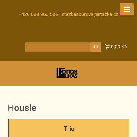
+420 608 960 505
|
stazkasourova@stazka.cz
Hledat
0,00 Kč
Housle
Trio