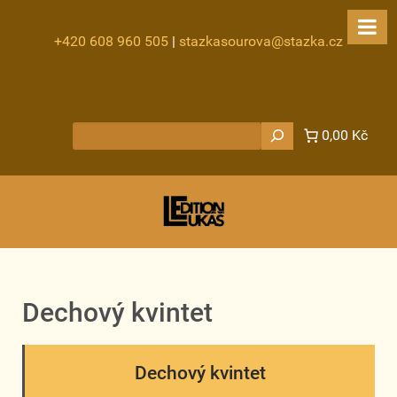
+420 608 960 505
|
stazkasourova@stazka.cz
Hledat
0,00 Kč
Dechový kvintet
Dechový kvintet