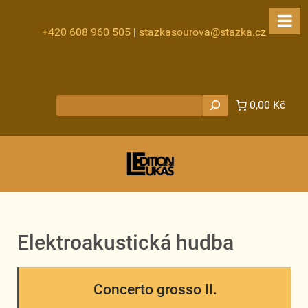
+420 608 960 505
|
stazkasourova@stazka.cz
Hledat
0,00 Kč
Elektroakustická hudba
Concerto grosso II.