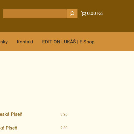
Hledat
0,00 Kč
ánky
Kontakt
EDITION LUKÁŠ | E-Shop
eská Píseň
3:26
ká Píseň
2:30