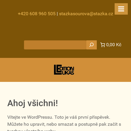
+420 608 960 505
|
stazkasourova@stazka.cz
Hledat
0,00 Kč
Ahoj všichni!
Vítejte ve WordPressu. Toto je váš první příspěvek.
Můžete ho upravit, nebo smazat a postupně pak začít s