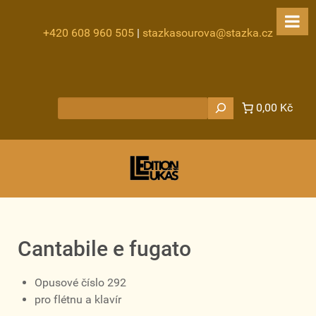
+420 608 960 505
|
stazkasourova@stazka.cz
Hledat
0,00 Kč
Cantabile e fugato
Opusové číslo 292
pro flétnu a klavír