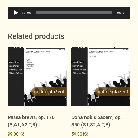
Audio
00:00
00:00
Player
Related products
Missa brevis, op. 176
Dona nobis pacem, op.
(S,A1,A2,T,B)
350 (S1,S2,A,T,B)
99,00
Kč
59,00
Kč