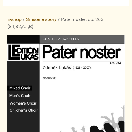
E-shop
/
Smíšené sbory
/ Pater noster, op. 263
(S1,S2,A,T,B)