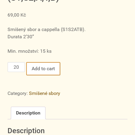
69,00
Kč
Smíšený sbor a cappella (S1S2ATB).
Durata 2’30”
Min. množství: 15 ks
Pater
Add to cart
noster,
op.
263
Category:
Smíšené sbory
(S1,S2,A,T,B)
quantity
Description
Description