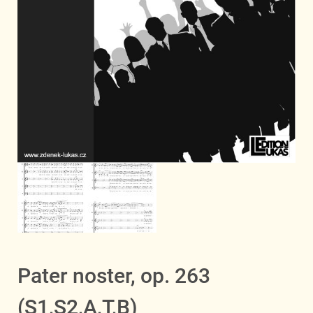
Pater noster, op. 263
(S1,S2,A,T,B)