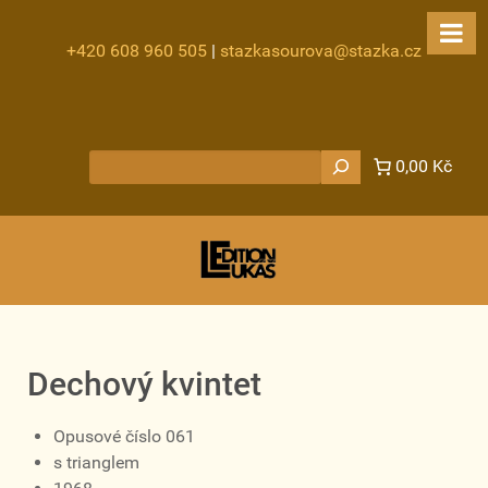
+420 608 960 505
|
stazkasourova@stazka.cz
Hledat
0,00 Kč
Dechový kvintet
Opusové číslo 061
s trianglem