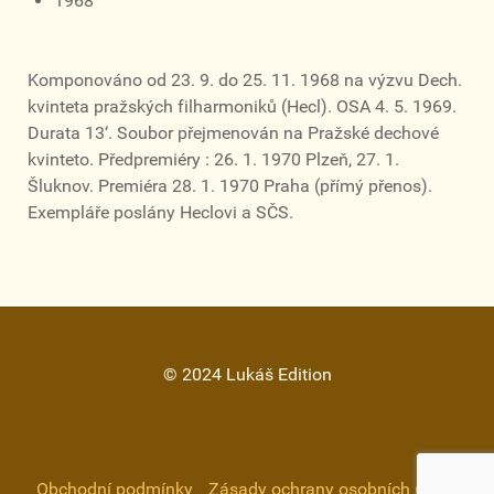
1968
Komponováno od 23. 9. do 25. 11. 1968 na výzvu Dech.
kvinteta pražských filharmoniků (Hecl). OSA 4. 5. 1969.
Durata 13‘. Soubor přejmenován na Pražské dechové
kvinteto. Předpremiéry : 26. 1. 1970 Plzeň, 27. 1.
Šluknov. Premiéra 28. 1. 1970 Praha (přímý přenos).
Exempláře poslány Heclovi a SČS.
© 2024 Lukáš Edition
Obchodní podmínky
Zásady ochrany osobních údajů