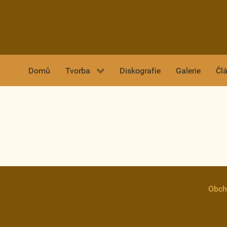
Domů
Tvorba
Diskografie
Galerie
Čl
Obch