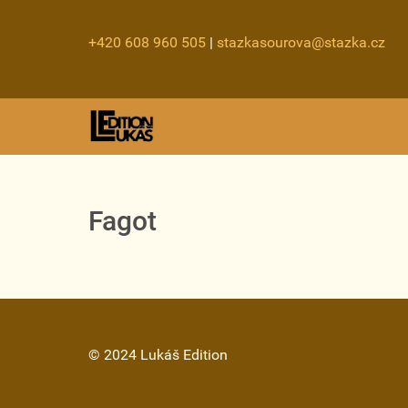
+420 608 960 505
|
stazkasourova@stazka.cz
Fagot
© 2024 Lukáš Edition