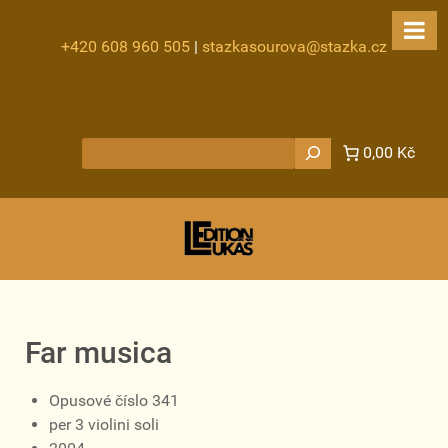
+420 608 960 505
|
stazkasourova@stazka.cz
Hledat
0,00 Kč
Far musica
Opusové číslo 341
per 3 violini soli