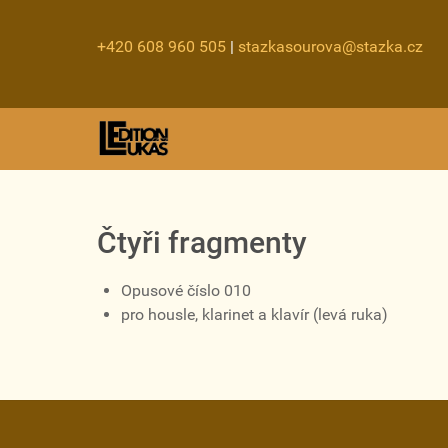
+420 608 960 505
|
stazkasourova@stazka.cz
Čtyři fragmenty
Opusové číslo 010
pro housle, klarinet a klavír (levá ruka)