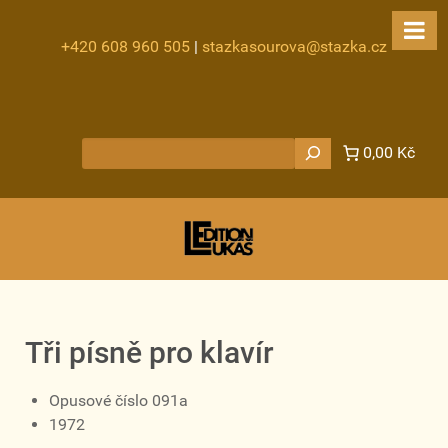
+420 608 960 505
|
stazkasourova@stazka.cz
Hledat
0,00 Kč
Tři písně pro klavír
Opusové číslo 091a
1972