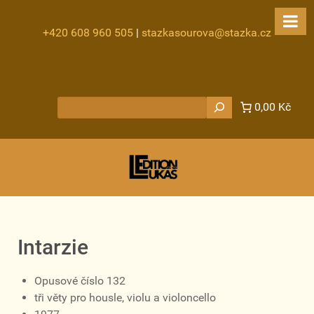
+420 608 960 505
|
stazkasourova@stazka.cz
Hledat
0,00 Kč
Intarzie
Opusové číslo 132
tři věty pro housle, violu a violoncello