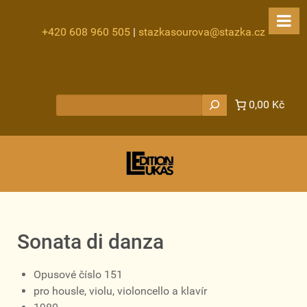
+420 608 960 505
|
stazkasourova@stazka.cz
Hledat
0,00 Kč
Sonata di danza
Opusové číslo 151
pro housle, violu, violoncello a klavír