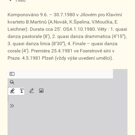
1980
Komponováno 9.6. – 30.7.1980 v Jílovém pro Klavírní
kvarteto B.Martinů (A.Novák, K.Špelina, V.Moučka, E.
Leichner). Durata cca 25‘. OSA 1.10.1980. Věty : 1. quasi
danza pastorale (8‘), 2. quasi danza drammatica (4‘15‘‘),
3. quasi danza lirica (8‘30‘‘), 4. Finale – quasi danza
corale (4‘). Premiéra 25.4.1981 ve Foerstrově síni v
Praze. 4.5.1981 Plzeň (vždy výše uvedení umělci).