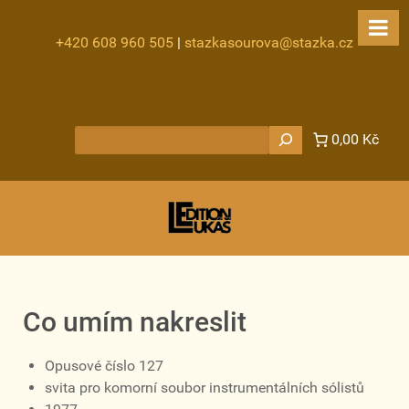
+420 608 960 505
|
stazkasourova@stazka.cz
Hledat
0,00 Kč
Co umím nakreslit
Opusové číslo 127
svita pro komorní soubor instrumentálních sólistů