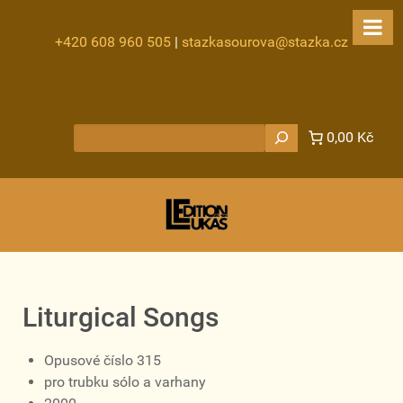
+420 608 960 505
|
stazkasourova@stazka.cz
Hledat
0,00 Kč
Liturgical Songs
Opusové číslo 315
pro trubku sólo a varhany