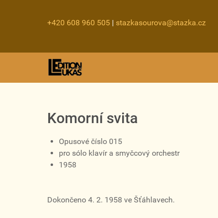
+420 608 960 505
|
stazkasourova@stazka.cz
Komorní svita
Opusové číslo 015
pro sólo klavír a smyčcový orchestr
1958
Dokončeno 4. 2. 1958 ve Šťáhlavech.