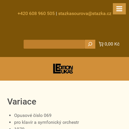
+420 608 960 505
|
stazkasourova@stazka.cz
Hledat
0,00 Kč
Variace
Opusové číslo 069
pro klavír a symfonický orchestr