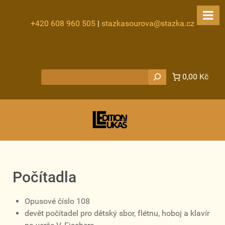
+420 608 960 505
|
stazkasourova@stazka.cz
Hledat
0,00 Kč
Počítadla
Opusové číslo 108
devět počítadel pro dětský sbor, flétnu, hoboj a klavír