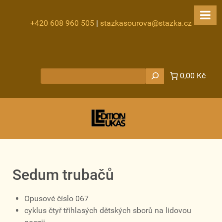
+420 608 960 505
|
stazkasourova@stazka.cz
Hledat
0,00 Kč
Sedum trubačů
Opusové číslo 067
cyklus čtyř tříhlasých dětských sborů na lidovou