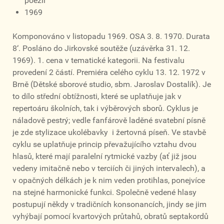
poezii
1969
Komponováno v listopadu 1969. OSA 3. 8. 1970. Durata
8‘. Posláno do Jirkovské soutěže (uzávěrka 31. 12.
1969). 1. cena v tematické kategorii. Na festivalu
provedení 2 částí. Premiéra celého cyklu 13. 12. 1972 v
Brně (Dětské sborové studio, sbm. Jaroslav Dostalík). Je
to dílo střední obtížnosti, které se uplatňuje jak v
repertoáru školních, tak i výběrových sborů. Cyklus je
náladově pestrý; vedle fanfárově laděné svatební písně
je zde stylizace ukolébavky i žertovná píseň. Ve stavbě
cyklu se uplatňuje princip převažujícího vztahu dvou
hlasů, které mají paralelní rytmické vazby (ať již jsou
vedeny imitačně nebo v terciích či jiných intervalech), a
v opačných délkách je k nim veden protihlas, ponejvíce
na stejné harmonické funkci. Společně vedené hlasy
postupují někdy v tradičních konsonancích, jindy se jim
vyhýbají pomocí kvartových průtahů, obratů septakordů