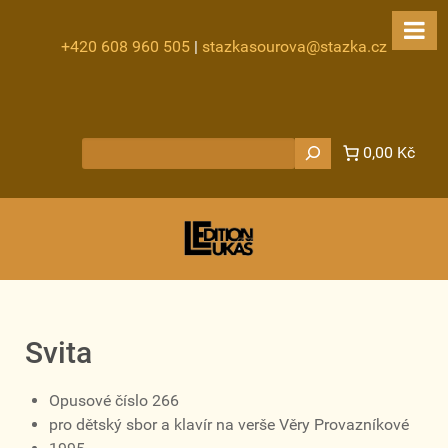
+420 608 960 505
|
stazkasourova@stazka.cz
Hledat
0,00 Kč
Svita
Opusové číslo 266
pro dětský sbor a klavír na verše Věry Provazníkové