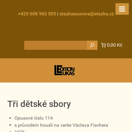
+420 608 960 505
|
stazkasourova@stazka.cz
Hledat
0,00 Kč
Tři dětské sbory
Opusové číslo 114
s průvodem houslí na verše Václava Fischera