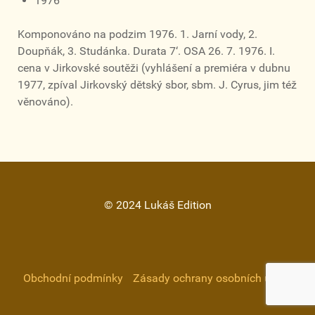
1976
Komponováno na podzim 1976. 1. Jarní vody, 2.
Doupňák, 3. Studánka. Durata 7‘. OSA 26. 7. 1976. I.
cena v Jirkovské soutěži (vyhlášení a premiéra v dubnu
1977, zpíval Jirkovský dětský sbor, sbm. J. Cyrus, jim též
věnováno).
© 2024 Lukáš Edition
Obchodní podmínky
Zásady ochrany osobních údajů