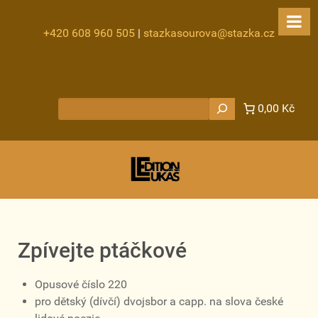
+420 608 960 505
|
stazkasourova@stazka.cz
Hledat
0,00 Kč
Zpívejte ptáčkové
Opusové číslo 220
pro dětský (dívčí) dvojsbor a capp. na slova české