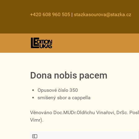
+420 608 960 505
|
stazkasourova@stazka.cz
Dona nobis pacem
Opusové číslo 350
smíšený sbor a cappella
Věnováno Doc.MUDr.Oldřichu Vinařovi, DrSc. Posl
Vimr).