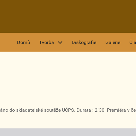
Domů
Tvorba
Diskografie
Galerie
Čl
áno do skladatelské soutěže UČPS. Durata : 2´30. Premiéra v č