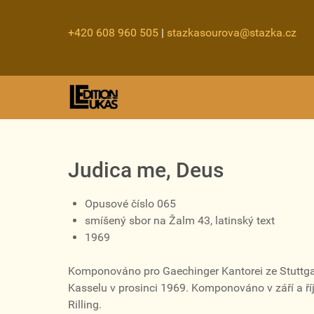
+420 608 960 505
|
stazkasourova@stazka.cz
Judica me, Deus
Opusové číslo 065
smíšený sbor na Žalm 43, latinský text
1969
Komponováno pro Gaechinger Kantorei ze Stuttgart
Kasselu v prosinci 1969. Komponováno v září a říj
Rilling.