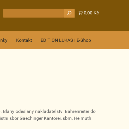
Hledat
0,00 Kč
ánky
Kontakt
EDITION LUKÁŠ | E-Shop
 Blány odeslány nakladatelství Bährenreiter do
místní sbor Gaechinger Kantorei, sbm. Helmuth