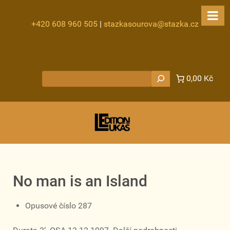
+420 608 960 505
|
stazkasourova@stazka.cz
Hledat
0,00 Kč
No man is an Island
Opusové číslo 287