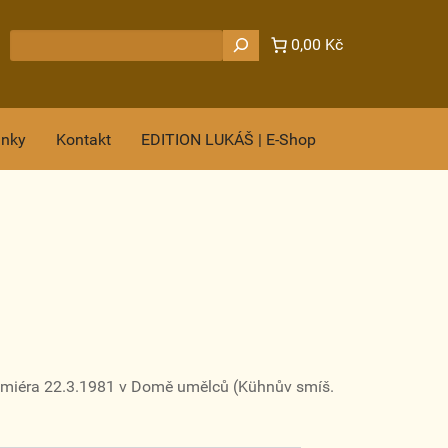
Hledat
0,00 Kč
ánky
Kontakt
EDITION LUKÁŠ | E-Shop
remiéra 22.3.1981 v Domě umělců (Kühnův smíš.