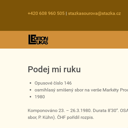
+420 608 960 505
|
stazkasourova@stazka.cz
Podej mi ruku
Opusové číslo 146
osmihlasý smíšený sbor na verše Markéty Pr
1980
Komponováno 23. – 26.3.1980. Durata 8‘30‘‘. OS
sbor, P. Kühn). ČHF pořídil rozpis.