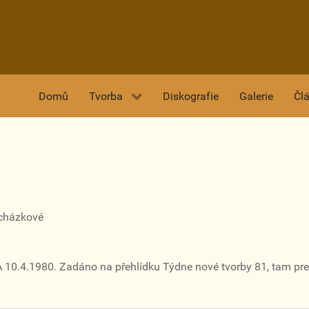
Domů
Tvorba
Diskografie
Galerie
Čl
ocházkové
A 10.4.1980. Zadáno na přehlídku Týdne nové tvorby 81, tam p