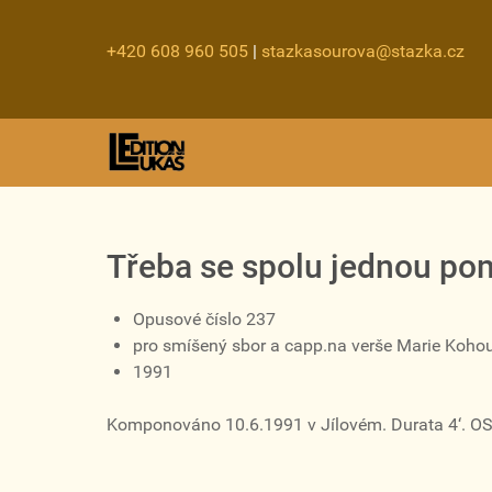
+420 608 960 505
|
stazkasourova@stazka.cz
Třeba se spolu jednou po
Opusové číslo 237
pro smíšený sbor a capp.na verše Marie Koho
1991
Komponováno 10.6.1991 v Jílovém. Durata 4‘. OS