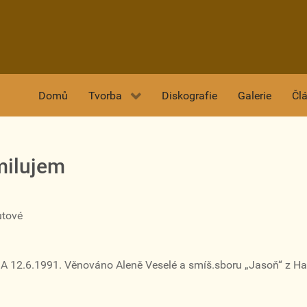
Domů
Tvorba
Diskografie
Galerie
Čl
milujem
utové
A 12.6.1991. Věnováno Aleně Veselé a smíš.sboru „Jasoň“ z Ha