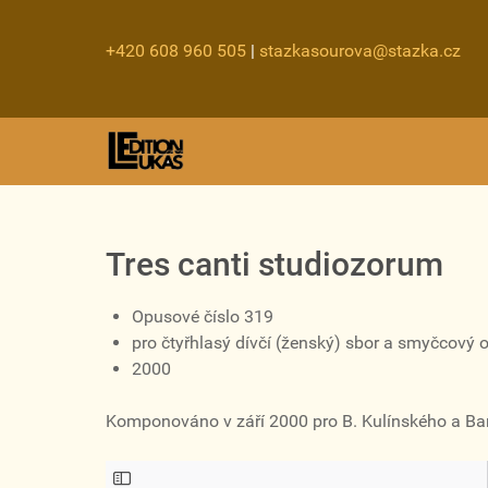
+420 608 960 505
|
stazkasourova@stazka.cz
Tres canti studiozorum
Opusové číslo 319
pro čtyřhlasý dívčí (ženský) sbor a smyčcový 
2000
Komponováno v září 2000 pro B. Kulínského a Ba