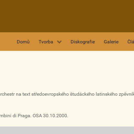
Domů
Tvorba
Diskografie
Galerie
Čl
orchestr na text středoevropského študáckého latinského zpěvní
mbini di Praga. OSA 30.10.2000.