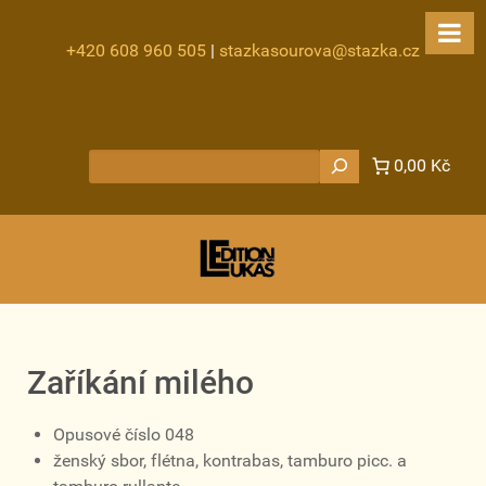
+420 608 960 505
|
stazkasourova@stazka.cz
Hledat
0,00 Kč
Zaříkání milého
Opusové číslo 048
ženský sbor, flétna, kontrabas, tamburo picc. a