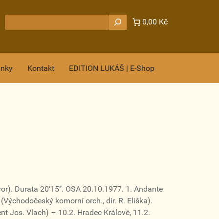
Hledat
0,00 Kč
ánky
Kontakt
EDITION LUKÁŠ | E-Shop
r). Durata 20‘15‘‘. OSA 20.10.1977. 1. Andante
é (Východočeský komorní orch., dir. R. Eliška).
nt Jos. Vlach) – 10.2. Hradec Králové, 11.2.