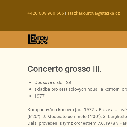
+420 608 960 505
|
stazkasourova@stazka.cz
Concerto grosso III.
Opusové číslo 129
skladba pro šest sólových houslí a komorní orch
1977
Komponováno koncem jara 1977 v Praze a Jílovém p
(5‘20‘‘), 2. Moderato con moto (4‘30‘‘), 3. Larghett
Další provedení s týmž orchestrem 7.6.1978 v Pardu