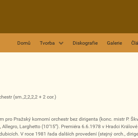
Domů
Tvorba
Diskografie
Galerie
Čl
estr (sm.,2,2,2,2 + 2 cor.)
ro Pražský komorní orchestr bez dirigenta (konc. mistr P. Škvo
o, Allegro, Larghetto (10‘15‘‘). Premiéra 6.6.1978 v Hradci Králov
bicích. V roce 1981 řada dalších provedení (stejný orch., dirige