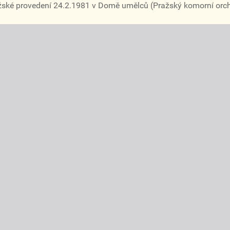
ažské provedení 24.2.1981 v Domě umělců (Pražský komorní orch