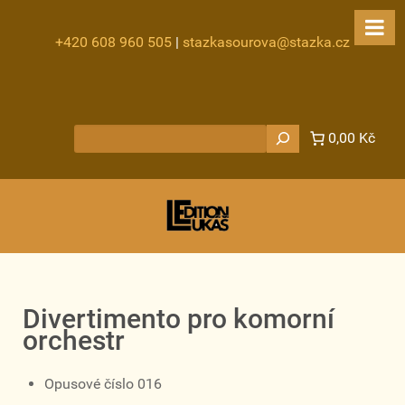
+420 608 960 505
|
stazkasourova@stazka.cz
Hledat
0,00 Kč
Divertimento pro komorní
orchestr
Opusové číslo 016