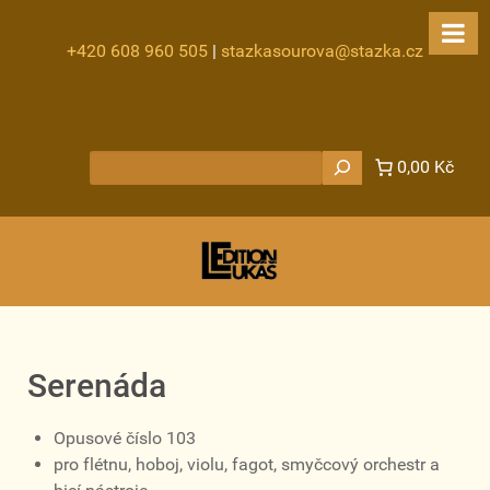
+420 608 960 505
|
stazkasourova@stazka.cz
Hledat
0,00 Kč
Serenáda
Opusové číslo 103
pro flétnu, hoboj, violu, fagot, smyčcový orchestr a