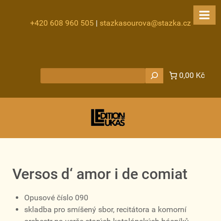
+420 608 960 505
|
stazkasourova@stazka.cz
Hledat
0,00 Kč
Versos d‘ amor i de comiat
Opusové číslo 090
skladba pro smíšený sbor, recitátora a komorní