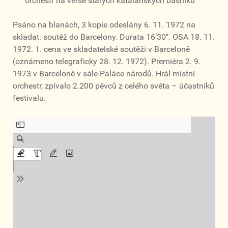
orchestr na verše starých katalánských básníků
Psáno na blanách, 3 kopie odeslány 6. 11. 1972 na
skladat. soutěž do Barcelony. Durata 16‘30‘‘. OSA 18. 11.
1972. 1. cena ve skladatelské soutěži v Barceloně
(oznámeno telegraficky 28. 12. 1972). Premiéra 2. 9.
1973 v Barceloně v sále Paláce národů. Hrál místní
orchestr, zpívalo 2.200 pěvců z celého světa – účastníků
festivalu.