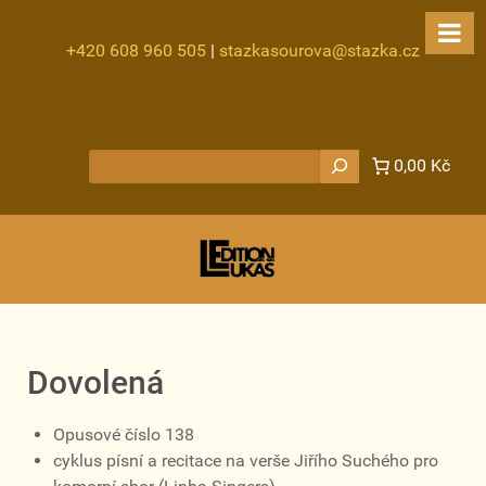
+420 608 960 505
|
stazkasourova@stazka.cz
Hledat
0,00 Kč
Dovolená
Opusové číslo 138
cyklus písní a recitace na verše Jiřího Suchého pro