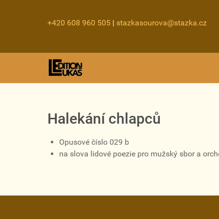
+420 608 960 505
|
stazkasourova@stazka.cz
Halekání chlapců
Opusové číslo 029 b
na slova lidové poezie pro mužský sbor a orch