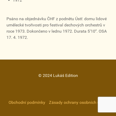
1972
Psáno na objednávku ČHF z podnětu Ústř. domu lidové
umělecké tvořivosti pro festival dechových orchestrů v
roce 1973. Dokončeno v lednu 1972. Durata 5‘10‘‘. OSA
17. 4. 1972.
© 2024 Lukáš Edition
Obchodní podmínky
Zásady ochrany osobních údajů