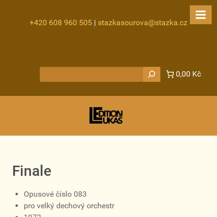
+420 608 960 505
|
stazkasourova@stazka.cz
Hledat
0,00 Kč
Finale
Opusové číslo 083
pro velký dechový orchestr