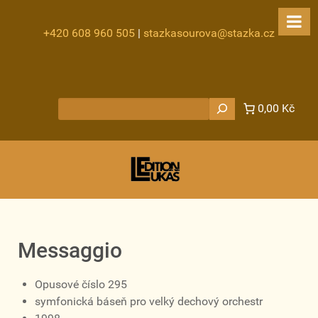
+420 608 960 505
|
stazkasourova@stazka.cz
Hledat
0,00 Kč
Messaggio
Opusové číslo 295
symfonická báseň pro velký dechový orchestr