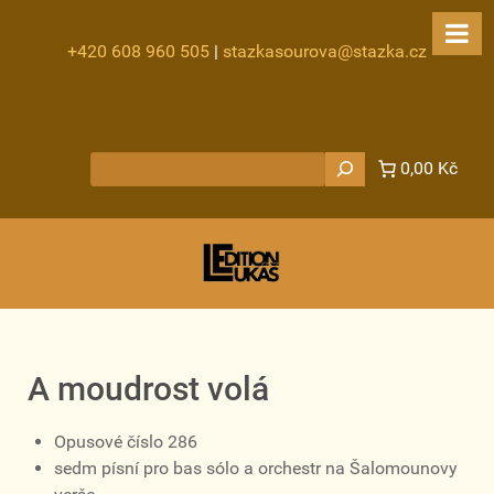
+420 608 960 505
|
stazkasourova@stazka.cz
Hledat
0,00 Kč
A moudrost volá
Opusové číslo 286
sedm písní pro bas sólo a orchestr na Šalomounovy