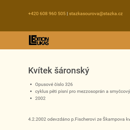
+420 608 960 505
|
stazkasourova@stazka.cz
Kvítek šáronský
Opusové číslo 326
cyklus pěti písní pro mezzosoprán a smyčcový
2002
4.2.2002 odevzdáno p.Fischerovi ze Škampova kv