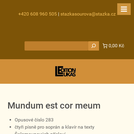
+420 608 960 505
|
stazkasourova@stazka.cz
Hledat
0,00 Kč
Mundum est cor meum
Opusové číslo 283
čtyři písně pro soprán a klavír na texty