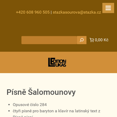
+420 608 960 505
|
stazkasourova@stazka.cz
Hledat
0,00 Kč
Písně Šalomounovy
Opusové číslo 284
čtyři písně pro baryton a klavír na latinský text z