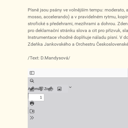
Písně jsou psány ve volnějším tempu: moderato, a
mosso, accelerando) a v pravidelném rytmu, kopír
strofické s předehrami, mezihrami a dohrou. Zdeně
pro deklamační stránku slova a cit pro přízvuk, sl
Instrumentace vhodně doplňuje náladu písní. V d
Zdeňka Jankovského a Orchestru Československéh
/Text: D.Mandysová/