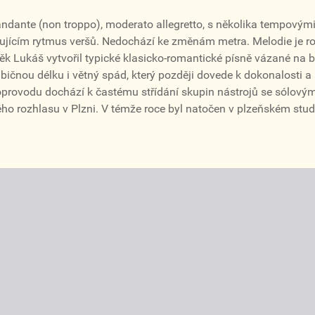
ndante (non troppo), moderato allegretto, s několika tempovými
ujícím rytmus veršů. Nedochází ke změnám metra. Melodie je ro
k Lukáš vytvořil typické klasicko-romantické písně vázané na b
abičnou délku i větný spád, který později dovede k dokonalosti a 
oprovodu dochází k častému střídání skupin nástrojů se sólovým
o rozhlasu v Plzni. V témže roce byl natočen v plzeňském st