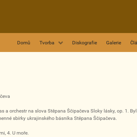
Domů
Tvorba
Diskografie
Galerie
Čl
ačeva
las a orchestr na slova Stěpana Ščipačeva Sloky lásky, op. 1. By
jmenné sbírky ukrajinského básníka Stěpana Ščipačeva.
mi, 4. U moře.