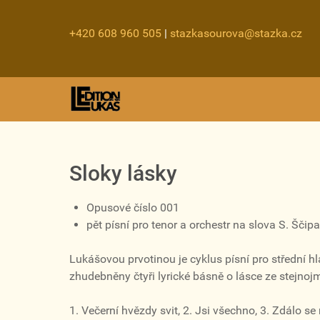
+420 608 960 505
|
stazkasourova@stazka.cz
Sloky lásky
Opusové číslo 001
pět písní pro tenor a orchestr na slova S. Ščip
Lukášovou prvotinou je cyklus písní pro střední h
zhudebněny čtyři lyrické básně o lásce ze stejno
1. Večerní hvězdy svit, 2. Jsi všechno, 3. Zdálo se 