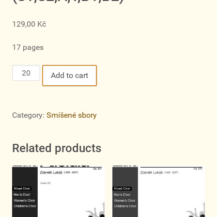
129,00
Kč
17 pages
Praedicatio,
Add to cart
op.
279
(S1,S2,A,T,B1,B2)
Category:
Smíšené sbory
quantity
Related products