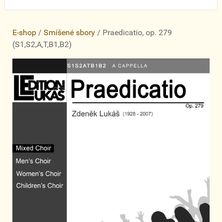
E-shop
/
Smíšené sbory
/ Praedicatio, op. 279
(S1,S2,A,T,B1,B2)