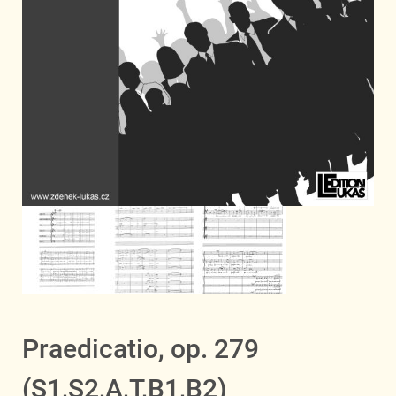
Praedicatio, op. 279
(S1,S2,A,T,B1,B2)