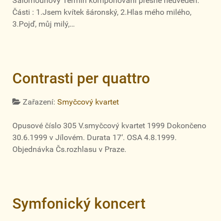
Šalomounovy Termín komponování přesně neuveden.
Části : 1.Jsem kvítek šáronský, 2.Hlas mého milého,
3.Pojď, můj milý,…
Contrasti per quattro
Zařazení:
Smyčcový kvartet
Opusové číslo 305 V.smyčcový kvartet 1999 Dokončeno
30.6.1999 v Jílovém. Durata 17‘. OSA 4.8.1999.
Objednávka Čs.rozhlasu v Praze.
Symfonický koncert