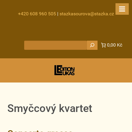
+420 608 960 505
|
stazkasourova@stazka.cz
Hledat
0,00 Kč
Smyčcový kvartet